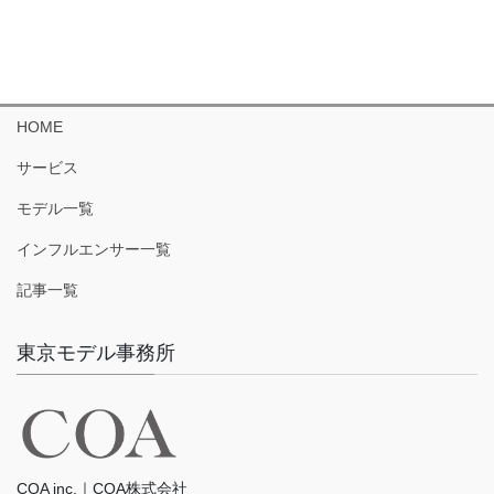
HOME
サービス
モデル一覧
インフルエンサー一覧
記事一覧
東京モデル事務所
COA inc.｜COA株式会社