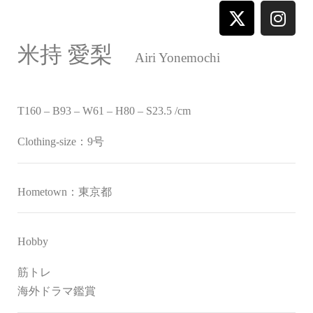
米持 愛梨
Airi Yonemochi
T160 – B93 – W61 – H80 – S23.5 /cm
Clothing-size：9号
Hometown：
東京都
Hobby
筋トレ
海外ドラマ鑑賞